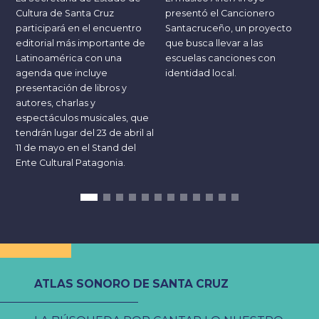
p
Cultura de Santa Cruz
presentó el Cancionero
P
participará en el encuentro
Santacruceño, un proyecto
editorial más importante de
que busca llevar a las
l
Latinoamérica con una
escuelas canciones con
agenda que incluye
identidad local.
C
presentación de libros y
t
autores, charlas y
espectáculos musicales, que
m
tendrán lugar del 23 de abril al
11 de mayo en el Stand del
Ente Cultural Patagonia.
ATLAS SONORO DE SANTA CRUZ