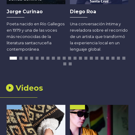
Jorge Curinao
Diego Roa
Poeta nacido en Río Gallegos
Una conversación íntima y
en 1979 y una de las voces
reveladora sobre el recorrido
l
más reconocidas de la
de un artista que transformó
c
literatura santacruceña
la experiencia local en un
contemporánea.
lenguaje global.
Videos