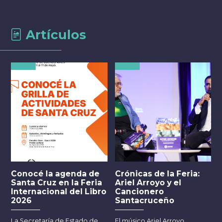
Artículos
Conocé la agenda de
Crónicas de la Feria:
Santa Cruz en la Feria
Ariel Arroyo y el
Internacional del Libro
Cancionero
2026
Santacruceño
E
La Secretaría de Estado de
El músico Ariel Arroyo