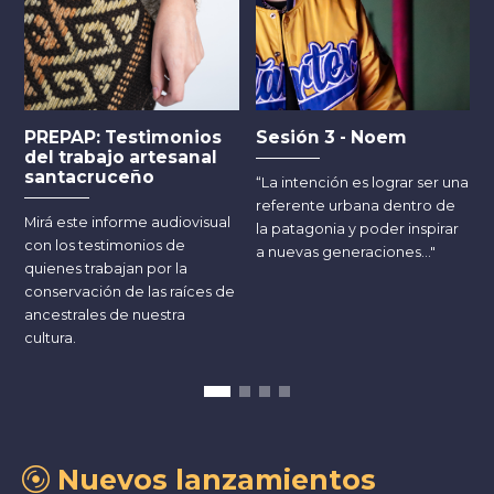
PREPAP: Testimonios
Sesión 3 - Noem
del trabajo artesanal
santacruceño
“La intención es lograr ser una
D
referente urbana dentro de
Mirá este informe audiovisual
g
la patagonia y poder inspirar
con los testimonios de
V
a nuevas generaciones..."
quienes trabajan por la
conservación de las raíces de
ancestrales de nuestra
cultura.
Nuevos lanzamientos